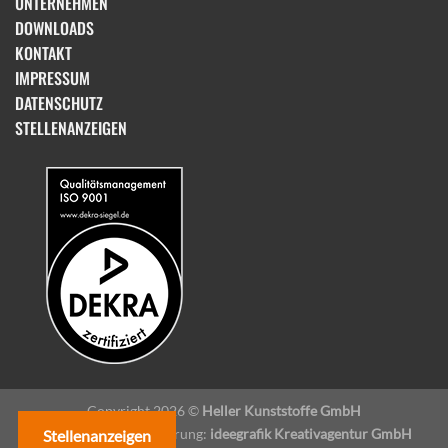
UNTERNEHMEN
DOWNLOADS
KONTAKT
IMPRESSUM
DATENSCHUTZ
STELLENANZEIGEN
Copyright 2026 ©
Heller Kunststoffe GmbH
Design & Programmierung:
ideegrafik Kreativagentur GmbH
Stellenanzeigen